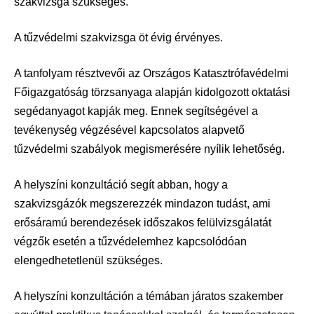
szakvizsga szükséges.
A tűzvédelmi szakvizsga öt évig érvényes.
A tanfolyam résztvevői az Országos Katasztrófavédelmi
Főigazgatóság törzsanyaga alapján kidolgozott oktatási
segédanyagot kapják meg. Ennek segítségével a
tevékenység végzésével kapcsolatos alapvető
tűzvédelmi szabályok megismerésére nyílik lehetőség.
A helyszíni konzultáció segít abban, hogy a
szakvizsgázók megszerezzék mindazon tudást, ami
erősáramú berendezések időszakos felülvizsgálatát
végzők esetén a tűzvédelemhez kapcsolódóan
elengedhetetlenül szükséges.
A helyszíni konzultáción a témában járatos szakember