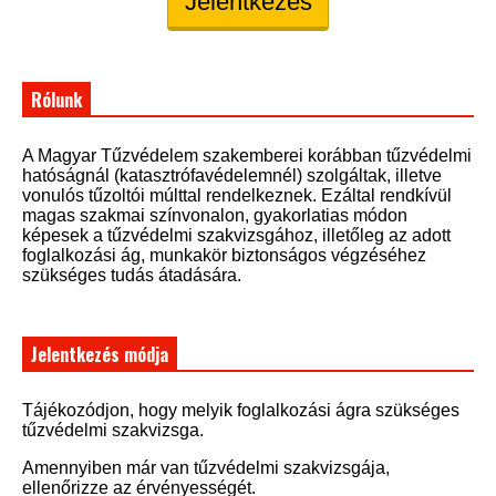
Jelentkezés
Rólunk
A Magyar Tűzvédelem szakemberei korábban tűzvédelmi
hatóságnál (katasztrófavédelemnél) szolgáltak, illetve
vonulós tűzoltói múlttal rendelkeznek. Ezáltal rendkívül
magas szakmai színvonalon, gyakorlatias módon
képesek a tűzvédelmi szakvizsgához, illetőleg az adott
foglalkozási ág, munkakör biztonságos végzéséhez
szükséges tudás átadására.
Jelentkezés módja
Tájékozódjon, hogy melyik foglalkozási ágra szükséges
tűzvédelmi szakvizsga.
Amennyiben már van tűzvédelmi szakvizsgája,
ellenőrizze az érvényességét.