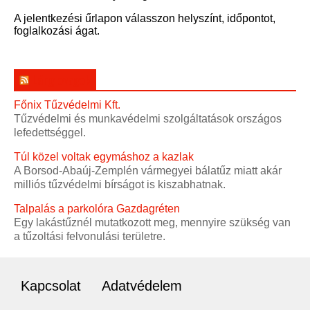
A jelentkezési űrlapon válasszon helyszínt, időpontot,
foglalkozási ágat.
Lánglovagok
Főnix Tűzvédelmi Kft.
Tűzvédelmi és munkavédelmi szolgáltatások országos
lefedettséggel.
Túl közel voltak egymáshoz a kazlak
A Borsod-Abaúj-Zemplén vármegyei bálatűz miatt akár
milliós tűzvédelmi bírságot is kiszabhatnak.
Talpalás a parkolóra Gazdagréten
Egy lakástűznél mutatkozott meg, mennyire szükség van
a tűzoltási felvonulási területre.
Kapcsolat
Adatvédelem