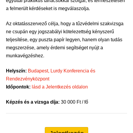
egyúttal praktikus tanácsokkal szolgál, és természetesen
a felmerült kérdéseket is megválaszolja.
Az oktatásszervező célja, hogy a tűzvédelmi szakvizsga
ne csupán egy jogszabályi kötelezettség kényszerű
teljesítése, egy puszta papír legyen, hanem olyan tudás
megszerzése, amely érdemi segítséget nyújt a
munkavégzéshez.
Helyszín:
Budapest, Lurdy Konferencia és
Rendezvényközpont
Időpontok:
lásd a Jelentkezés oldalon
Képzés és a vizsga díja:
30 000 Ft / fő