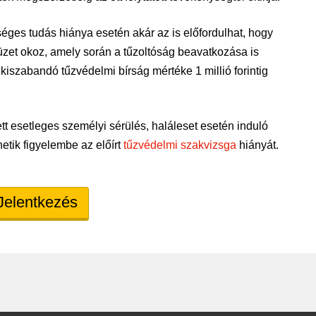
éges tudás hiánya esetén akár az is előfordulhat, hogy
zet okoz, amely során a tűzoltóság beavatkozása is
iszabandó tűzvédelmi bírság mértéke 1 millió forintig
 esetleges személyi sérülés, haláleset esetén induló
etik figyelembe az előírt
tűzvédelmi szakvizsga
hiányát.
Jelentkezés