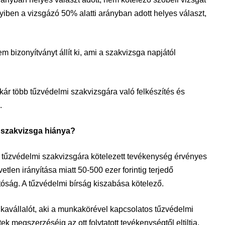
iben a vizsgázó 50% alatti arányban adott helyes választ,
 bizonyítványt állít ki, ami a szakvizsga napjától
r több tűzvédelmi szakvizsgára való felkészítés és
.
 szakvizsga hiánya?
t a tűzvédelmi szakvizsgára kötelezett tevékenység érvényes
tlen irányítása miatt 50-500 ezer forintig terjedő
tóság. A tűzvédelmi bírság kiszabása kötelező.
avállalót, aki a munkakörével kapcsolatos tűzvédelmi
k megszerzéséig az ott folytatott tevékenységtől eltiltja.