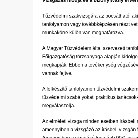
Vizsgázás módja és a bizonyítvány érvé
Tűzvédelmi szakvizsgára az bocsátható, aki a
tanfolyamon vagy továbbképzésen részt vett. 
munkakörre külön van meghatározva.
A Magyar Tűzvédelem által szervezett tanfo
Főigazgatóság törzsanyaga alapján kidolgoz
megkapják. Ebben a tevékenység végzésével
vannak fejtve.
A felkészítő tanfolyamon tűzvédelmi szakem
tűzvédelmi szabályokat, praktikus tanácsokk
megválaszolja.
Az elméleti vizsga minden esetben írásbeli 
amennyiben a vizsgázó az írásbeli vizsgán 
Amennyiben a vizsgázó legalább 90%-os ará