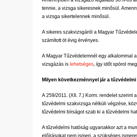
tennie, a vizsga sikeresnek minősül. Amenny
a vizsga sikertelennek minősül.
A sikeres szakvizsgáról a Magyar Tűzvédelem
számított öt évig érvényes.
A Magyar Tűzvédelemnél egy alkalommal aká
vizsgázás is
lehetséges
, így időt spórol meg
Milyen következménnyel jár a tűzvédelmi
A 259/2011. (XII. 7.) Korm. rendelet szerin
tűzvédelmi szakvizsga nélküli végzése, közve
tűzvédelmi bírságot szab ki a tűzvédelmi ha
A tűzvédelmi hatóság ugyanakkor azt a munk
előírásokat nem ismeri, a szükséges ismerete