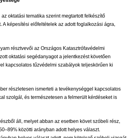
nyessége
z oktatási tematika szerint megtartott felkészítő
A képesítési előfeltételek az adott foglalkozási ágra,
lyam résztvevői az Országos Katasztrófavédelmi
ott oktatási segédanyagot a jelentkezést követően
 kapcsolatos tűzvédelmi szabályok teljeskörűen ki
ber részletesen ismerteti a tevékenységgel kapcsolatos
al szolgál, és természetesen a felmerült kérdéseket is
részből áll, melyet abban az esetben követ szóbeli rész,
50–89% közötti arányban adott helyes választ.
nyban helyes választ adott, nem kötelező szóbeli vizsgát