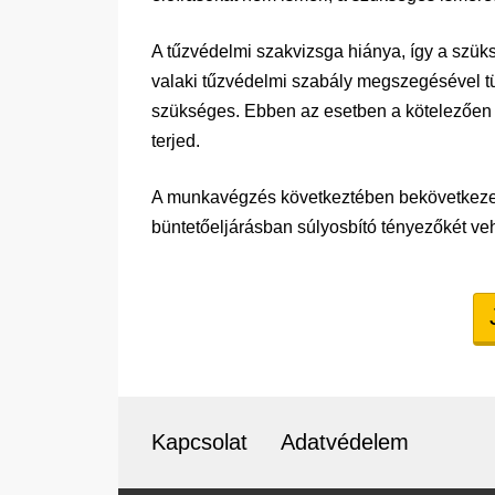
A tűzvédelmi szakvizsga hiánya, így a szüks
valaki tűzvédelmi szabály megszegésével tü
szükséges. Ebben az esetben a kötelezően k
terjed.
A munkavégzés következtében bekövetkezett
büntetőeljárásban súlyosbító tényezőkét veh
Kapcsolat
Adatvédelem