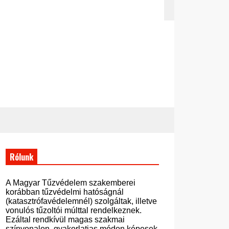
Rólunk
A Magyar Tűzvédelem szakemberei
korábban tűzvédelmi hatóságnál
(katasztrófavédelemnél) szolgáltak, illetve
vonulós tűzoltói múlttal rendelkeznek.
Ezáltal rendkívül magas szakmai
színvonalon, gyakorlatias módon képesek