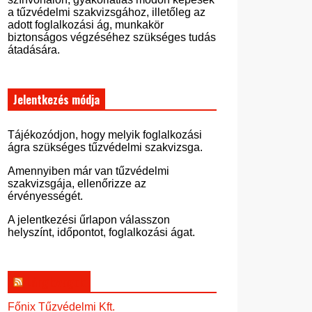
a tűzvédelmi szakvizsgához, illetőleg az
adott foglalkozási ág, munkakör
biztonságos végzéséhez szükséges tudás
átadására.
Jelentkezés módja
Tájékozódjon, hogy melyik foglalkozási
ágra szükséges tűzvédelmi szakvizsga.
Amennyiben már van tűzvédelmi
szakvizsgája, ellenőrizze az
érvényességét.
A jelentkezési űrlapon válasszon
helyszínt, időpontot, foglalkozási ágat.
Lánglovagok
Főnix Tűzvédelmi Kft.